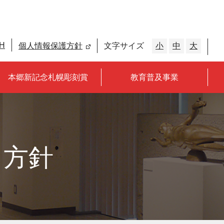
H
個人情報保護方針
文字サイズ
小
中
大
本郷新記念札幌彫刻賞
教育普及事業
ィ方針