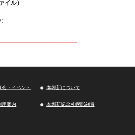
ァイル）
B）
覧会・イベント
本郷新について
利用案内
本郷新記念札幌彫刻賞