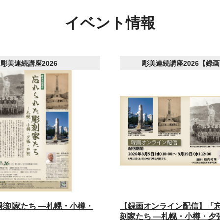
イベント情報
彫美連続講座2026
彫美連続講座2026【録
彫刻家たち ―札幌・小樽・
【録画オンライン配信】「
刻家たち ―札幌・小樽・夕