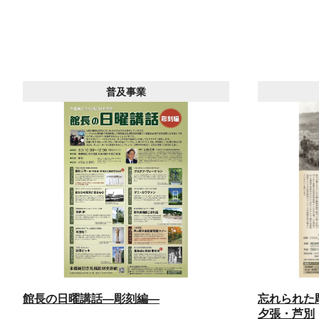
2月19日から21日までの開館と料金につ
いて
2026年2月10日（火）
2月17日（火）と2月18日（水）の休館
について
普及事業
2026年1月25日（日）
1月27日から30日までの開館と料金につ
いて
2026年1月6日（火）
1月6日から10日までの開館と料金につ
いて
館長の日曜講話―彫刻編―
忘れられた
夕張・芦別